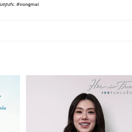
ขอบคุณfc. #nongmai