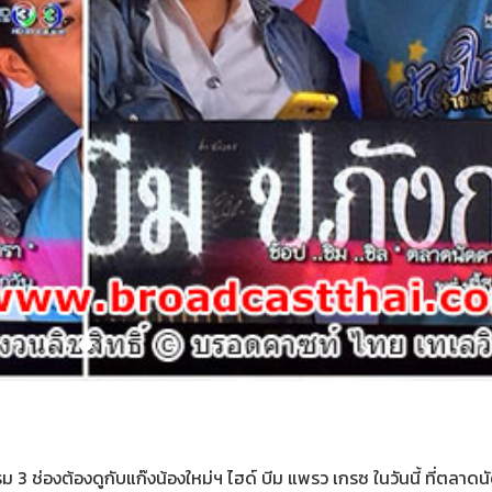
กรรม 3 ช่องต้องดูกับแก๊งน้องใหม่ฯ ไฮด์ บีม แพรว เกรซ ในวันนี้ ที่ตลาด