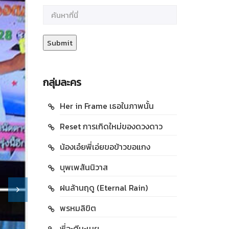
กลุ่มละคร
Her in Frame เธอในภาพนั้น
Reset การเกิดใหม่ของดวงดาว
น้องเอ๋ยพี่เอ่ยขอข้าวขอแกง
บุพเพสันนิวาส
ฝนล้านฤดู (Eternal Rain)
พรหมลิขิต
พี่จะตีนะเนย