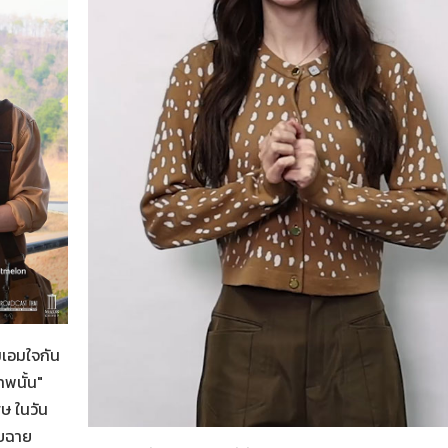
น
มเอมใจกัน
พนั้น"
ษ ในวัน
Her in Frame เธอในภาพนั้น
06-08-2569
อบฉาย