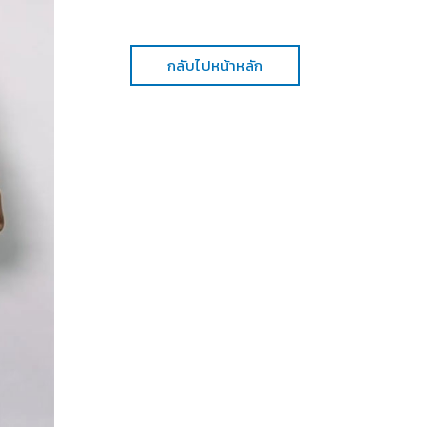
กลับไปหน้าหลัก
Her in Frame เธอในภาพนั้น
05-08-2569
Timeless คนเดียวที่รักเสมอ l Aheye 4 EVE l OST. Her 
Frame เธอในภาพนั้น [Official Music Video] ฉายรอบพิ
22-23 สิงหาคมนี้ ในโรงภาพยนตร์เท่านั้น สามารถกดจองตั๋
นั่ง ได้ทาง https://www.ticketmelon.com/btv/herinf