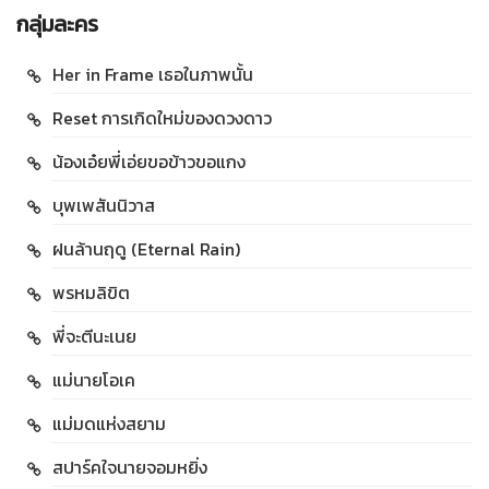
กลุ่มละคร
Her in Frame เธอในภาพนั้น
Reset การเกิดใหม่ของดวงดาว
น้องเอ๋ยพี่เอ่ยขอข้าวขอแกง
บุพเพสันนิวาส
ฝนล้านฤดู (Eternal Rain)
พรหมลิขิต
พี่จะตีนะเนย
แม่นายโอเค
แม่มดแห่งสยาม
สปาร์คใจนายจอมหยิ่ง