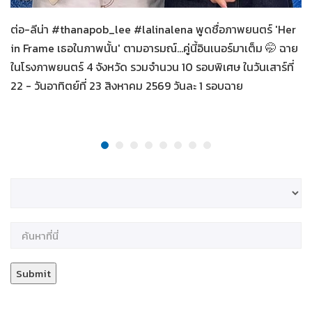
ต่อ-ลีน่า #thanapob_lee #lalinalena พูดชื่อภาพยนตร์ 'Her
in Frame เธอในภาพนั้น' ตามอารมณ์...คู่นี้อินเนอร์มาเต็ม 🤭 ฉาย
ในโรงภาพยนตร์ 4 จังหวัด รวมจำนวน 10 รอบพิเศษ ในวันเสาร์ที่
22 - วันอาทิตย์ที่ 23 สิงหาคม 2569 วันละ 1 รอบฉาย