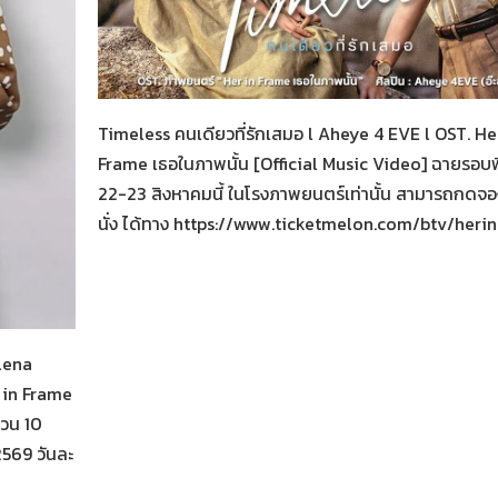
Her in Frame เธอในภาพนั้น
05-08-2569
Timeless คนเดียวที่รักเสมอ l Aheye 4 EVE l OST. He
Frame เธอในภาพนั้น [Official Music Video] ฉายรอบ
22-23 สิงหาคมนี้ ในโรงภาพยนตร์เท่านั้น สามารถกดจองต
นั่ง ได้ทาง https://www.ticketmelon.com/btv/heri
น
alena
 in Frame
นวน 10
 2569 วันละ