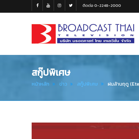
ติดต่อ 0-2248-2000
Broadcast
Thai
Television
สกู๊ปพิเศษ
หน้าหลัก
ข่าว
สกู๊ปพิเศษ
ฝนล้านฤดู (Ete