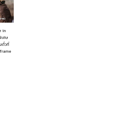
r in
พิเศษ
ั๋วที่
nframe
Her in Frame เธอในภาพนั้น
04-08-2569
เสิร์ฟความน่ารักของทั้งคู่ #thanapob_lee #lalinalena 
ชมภาพยนตร์ 'Her in Frame เธอในภาพนั้น' ฉายในโรง
ภาพยนตร์ 4 จังหวัด รวมจำนวน 10 รอบพิเศษ ในวันเสาร์ที่
วันอาทิตย์ที่ 23 สิงหาคม 2569 วันละ 1 รอบฉาย