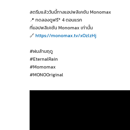
สตรีมแล้ววันนี้ทางแอปพลิเคชัน Monomax
📍 ทดลองดูฟรี* 4 ตอนแรก
ที่แอปพลิเคชัน Monomax เท่านั้น
🔗
https://monomax.tv/xOzlzHj
#ฝนล้านฤดู
#EternalRain
#Momomax
#MONOOriginal