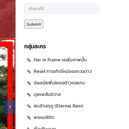
กลุ่มละคร
Her in Frame เธอในภาพนั้น
Reset การเกิดใหม่ของดวงดาว
น้องเอ๋ยพี่เอ่ยขอข้าวขอแกง
บุพเพสันนิวาส
ฝนล้านฤดู (Eternal Rain)
พรหมลิขิต
พี่จะตีนะเนย