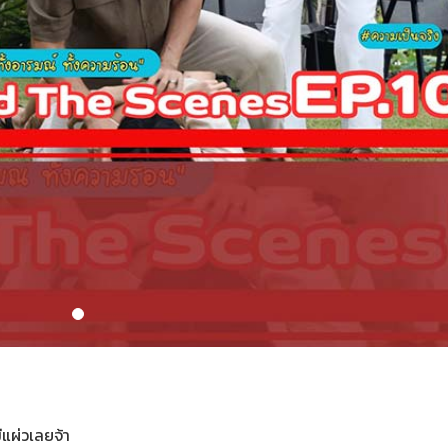
ีแผ่วเลยจ้า