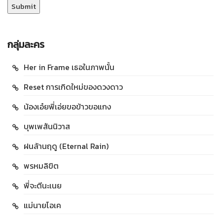
กลุ่มละคร
Her in Frame เธอในภาพนั้น
Reset การเกิดใหม่ของดวงดาว
น้องเอ๋ยพี่เอ่ยขอข้าวขอแกง
บุพเพสันนิวาส
ฝนล้านฤดู (Eternal Rain)
พรหมลิขิต
พี่จะตีนะเนย
แม่นายโอเค