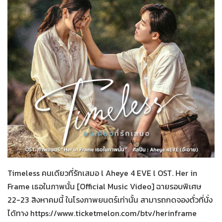
Her in Frame เธอในภาพนั้น
05-08-2569
Timeless คนเดียวที่รักเสมอ l Aheye 4 EVE l OST. Her in
Frame เธอในภาพนั้น [Official Music Video] ฉายรอบพิเศษ
22-23 สิงหาคมนี้ ในโรงภาพยนตร์เท่านั้น สามารถกดจองตั๋วที่นั่ง
ได้ทาง https://www.ticketmelon.com/btv/herinframe