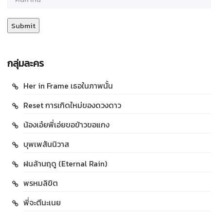
กลุ่มละคร
Her in Frame เธอในภาพนั้น
Reset การเกิดใหม่ของดวงดาว
น้องเอ๋ยพี่เอ่ยขอข้าวขอแกง
บุพเพสันนิวาส
ฝนล้านฤดู (Eternal Rain)
พรหมลิขิต
พี่จะตีนะเนย