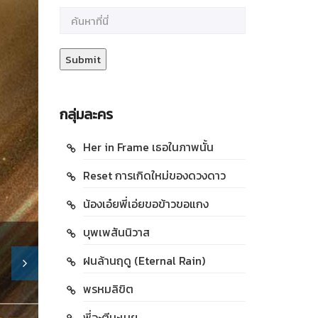
กลุ่มละคร
Her in Frame เธอในภาพนั้น
Reset การเกิดใหม่ของดวงดาว
น้องเอ๋ยพี่เอ่ยขอข้าวขอแกง
บุพเพสันนิวาส
ฝนล้านฤดู (Eternal Rain)
พรหมลิขิต
พี่จะตีนะเนย