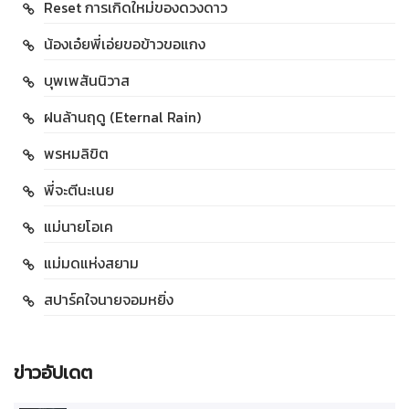
Reset การเกิดใหม่ของดวงดาว
น้องเอ๋ยพี่เอ่ยขอข้าวขอแกง
บุพเพสันนิวาส
ฝนล้านฤดู (Eternal Rain)
พรหมลิขิต
พี่จะตีนะเนย
แม่นายโอเค
แม่มดแห่งสยาม
สปาร์คใจนายจอมหยิ่ง
ข่าวอัปเดต