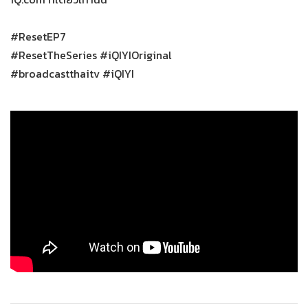
#ResetEP7
#ResetTheSeries #iQIYIOriginal
#broadcastthaitv #iQIYI