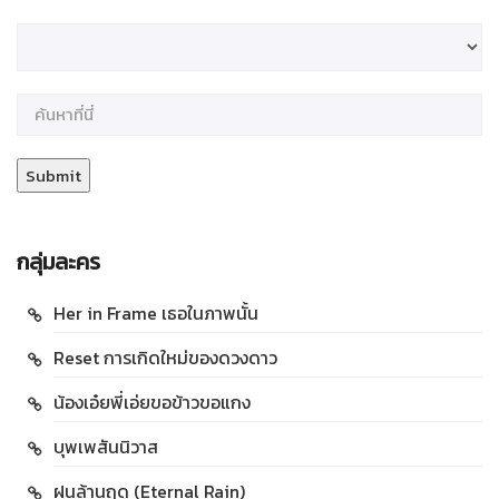
กลุ่มละคร
Her in Frame เธอในภาพนั้น
Reset การเกิดใหม่ของดวงดาว
น้องเอ๋ยพี่เอ่ยขอข้าวขอแกง
บุพเพสันนิวาส
ฝนล้านฤดู (Eternal Rain)