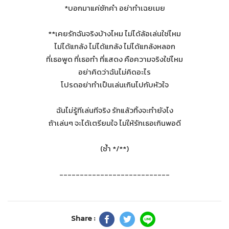
*บอกมาแค่ซักคำ อย่าทำเฉยเมย
**เคยรักฉันจริงบ้างไหม ไม่ได้ล้อเล่นใช่ไหม
ไม่ได้แกล้ง ไม่ได้แกล้ง ไม่ได้แกล้งหลอก
ที่เธอพูด ที่เธอทำ ที่แสดง คือความจริงใช่ไหม
อย่าคิดว่าฉันไม่คิดอะไร
โปรดอย่าทำเป็นเล่นเกินไปกับหัวใจ
ฉันไม่รู้ทีเล่นทีจริง รักแล้วทิ้งจะทำยังไง
ถ้าเล่นๆ จะได้เตรียมใจ ไม่ให้รักเธอเกินพอดี
(ซ้ำ */**)
---------------------------
Share :