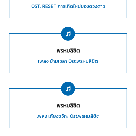
OST. RESET การเกิดใหม่ของดวงดาว
พรหมลิขิต
เพลง ข้ามเวลา Ost.พรหมลิขิต
พรหมลิขิต
เพลง เคียงขวัญ Ost.พรหมลิขิต