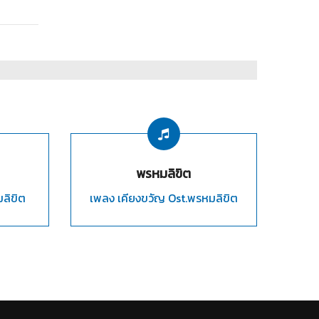
พรหมลิขิต
ลิขิต
เพลง เคียงขวัญ Ost.พรหมลิขิต