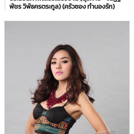
พัชร วิพัธครตระกูล) (ครัวซอง ทำนองรัก)