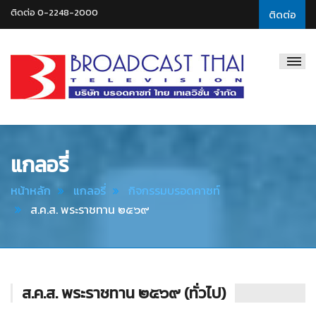
ติดต่อ 0-2248-2000
ติดต่อ
Broadcast
Thai
Television
แกลอรี่
หน้าหลัก
แกลอรี่
กิจกรรมบรอดคาซท์
ส.ค.ส. พระราชทาน ๒๕๖๙
ส.ค.ส. พระราชทาน ๒๕๖๙ (ทั่วไป)