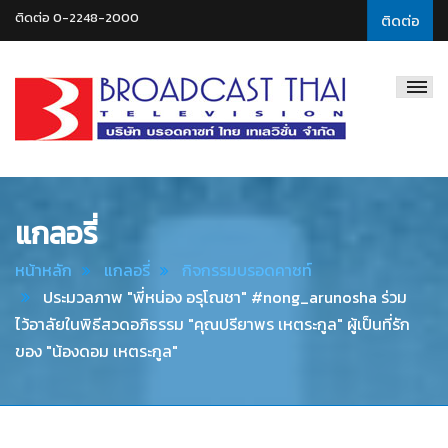
ติดต่อ 0-2248-2000
ติดต่อ
Broadcast
Thai
Television
แกลอรี่
หน้าหลัก
แกลอรี่
กิจกรรมบรอดคาซท์
ประมวลภาพ "พี่หน่อง อรุโณชา" #nong_arunosha ร่วม
ไว้อาลัยในพิธีสวดอภิธรรม "คุณปรียาพร เหตระกูล" ผู้เป็นที่รัก
ของ "น้องดอม เหตระกูล"