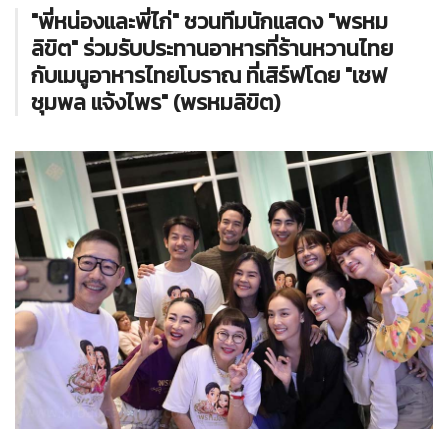
"พี่หน่องและพี่ไก่" ชวนทีมนักแสดง "พรหม
ลิขิต" ร่วมรับประทานอาหารที่ร้านหวานไทย
กับเมนูอาหารไทยโบราณ ที่เสิร์ฟโดย "เชฟ
ชุมพล แจ้งไพร" (พรหมลิขิต)