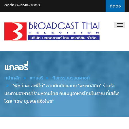
ติดต่อ 0-2248-2000
ติดต่อ
Broadcast
Thai
Television
แกลอรี่
หน้าหลัก
แกลอรี่
กิจกรรมบรอดคาซท์
"พี่หน่องและพี่ไก่" ชวนทีมนักแสดง "พรหมลิขิต" ร่วมรับ
ประทานอาหารที่ร้านหวานไทย กับเมนูอาหารไทยโบราณ ที่เสิร์ฟ
โดย "เชฟ ชุมพล แจ้งไพร"