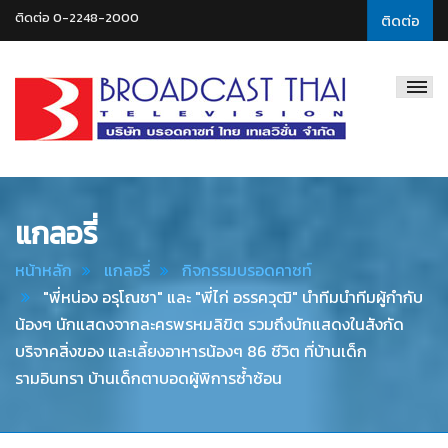
ติดต่อ 0-2248-2000
ติดต่อ
Broadcast
Thai
Television
แกลอรี่
หน้าหลัก
แกลอรี่
กิจกรรมบรอดคาซท์
"พี่หน่อง อรุโณชา" และ "พี่ไก่ อรรควุฒิ" นำทีมนำทีมผู้กำกับ
น้องๆ นักแสดงจากละครพรหมลิขิต รวมถึงนักแสดงในสังกัด
บริจาคสิ่งของ และเลี้ยงอาหารน้องๆ 86 ชีวิต ที่บ้านเด็ก
รามอินทรา บ้านเด็กตาบอดผู้พิการซ้ำซ้อน