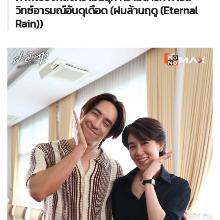
วิทซ์อารมณ์อันดุเดือด (ฝนล้านฤดู (Eternal
Rain))