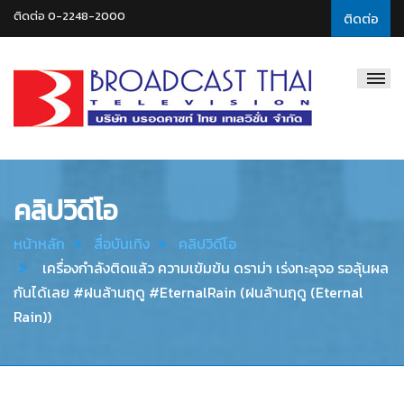
ติดต่อ 0-2248-2000
ติดต่อ
Broadcast
Thai
Television
คลิปวิดีโอ
หน้าหลัก
สื่อบันเทิง
คลิปวิดีโอ
เครื่องกำลังติดแล้ว ความเข้มข้น ดราม่า เร่งทะลุจอ รอลุ้นผล
กันได้เลย #ฝนล้านฤดู #EternalRain (ฝนล้านฤดู (Eternal
Rain))