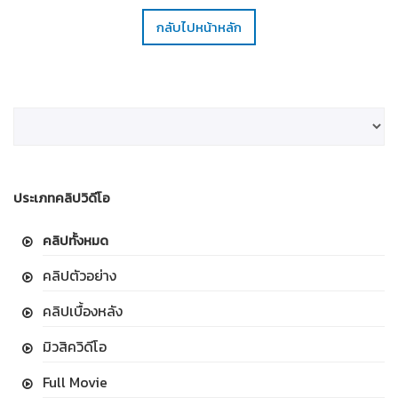
กลับไปหน้าหลัก
ประเภทคลิปวิดีโอ
คลิปทั้งหมด
คลิปตัวอย่าง
คลิปเบื้องหลัง
มิวสิควิดีโอ
Full Movie