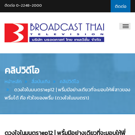
ติดต่อ 0-2248-2000
ติดต่อ
Broadcast
Thai
Television
คลิปวิดีโอ
หน้าหลัก
สื่อบันเทิง
คลิปวิดีโอ
ดวงใจในมนตราep12 | พริ้มมีอย่างเดียวที่จะมอบให้พี่สาวของ
พริ้มได้ คือ หัวใจของพริ้ม (ดวงใจในมนตรา)
ดวงใจในมนตราep12 | พริ้มมีอย่างเดียวที่จะมอบให้พี่