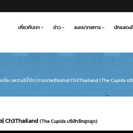
เกี่ยวกับเรา
ข่าว
ละคร/รายการ
นักแสดงใ
ามเนี่ยะ เพราะมีน้ำใจ | กามเทพซ้อนกล| Ch3Thailand (The Cupids บริษ
อนกล| Ch3Thailand
(The Cupids บริษัทรักอุตลุด)