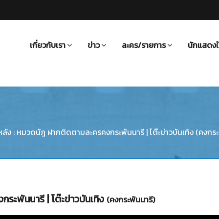
เกี่ยวกับเรา
ข่าว
ละคร/รายการ
นักแสดงใ
หลัง : หมวดนัฎ ฝากติดตามละครคงกระพันนารี | โต๊ะข่าวบันเทิง (คงกระ
ระพันนารี | โต๊ะข่าวบันเทิง
(คงกระพันนารี)