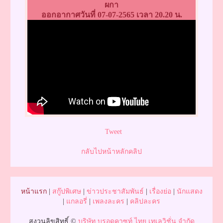
ผกา
ออกอากาศวันที่ 07-07-2565 เวลา 20.20 น.
Tweet
กลับไปหน้าหลักคลิป
หน้าแรก
|
สกู๊ปพิเศษ
|
ข่าวประชาสัมพันธ์
|
เรื่องย่อ
|
นักแสดง
|
แกลอรี่
|
เพลงละคร
|
คลิปละคร
สงวนลิขสิทธิ์ ©
บริษัท บรอดคาซท์ ไทย เทเลวิชั่น จำกัด