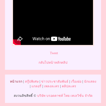
Tweet
กลับไปหน้าหลักคลิป
หน้าแรก
|
สกู๊ปพิเศษ
|
ข่าวประชาสัมพันธ์
|
เรื่องย่อ
|
นักแสดง
|
แกลอรี่
|
เพลงละคร
|
คลิปละคร
สงวนลิขสิทธิ์ ©
บริษัท บรอดคาซท์ ไทย เทเลวิชั่น จำกัด