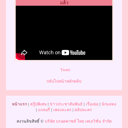
แล้ว
Tweet
กลับไปหน้าหลักคลิป
หน้าแรก
|
สกู๊ปพิเศษ
|
ข่าวประชาสัมพันธ์
|
เรื่องย่อ
|
นักแสดง
|
แกลอรี่
|
เพลงละคร
|
คลิปละคร
สงวนลิขสิทธิ์ ©
บริษัท บรอดคาซท์ ไทย เทเลวิชั่น จำกัด