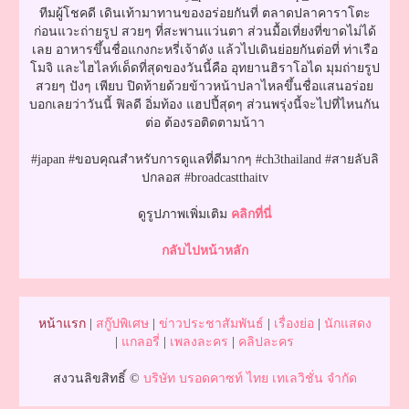
ทีมผู้โชคดี เดินเท้ามาทานของอร่อยกันที่ ตลาดปลาคาราโตะ
ก่อนแวะถ่ายรูป สวยๆ ที่สะพานแว่นตา ส่วนมื้อเที่ยงที่ขาดไม่ได้
เลย อาหารขึ้นชื่อแกงกะหรี่เจ้าดัง แล้วไปเดินย่อยกันต่อที่ ท่าเรือ
โมจิ และไฮไลท์เด็ดที่สุดของวันนี้คือ อุทยานฮิราโอได มุมถ่ายรูป
สวยๆ ปังๆ เพียบ ปิดท้ายด้วยข้าวหน้าปลาไหลขึ้นชื่อแสนอร่อย
บอกเลยว่าวันนี้ ฟิลดี อิ่มท้อง แฮปปี้สุดๆ ส่วนพรุ่งนี้จะไปที่ไหนกัน
ต่อ ต้องรอติดตามน้าา
#japan #ขอบคุณสำหรับการดูแลที่ดีมากๆ #ch3thailand #สายลับลิ
ปกลอส #broadcastthaitv
ดูรูปภาพเพิ่มเติม
คลิกที่นี่
กลับไปหน้าหลัก
หน้าแรก
|
สกู๊ปพิเศษ
|
ข่าวประชาสัมพันธ์
|
เรื่องย่อ
|
นักแสดง
|
แกลอรี่
|
เพลงละคร
|
คลิปละคร
สงวนลิขสิทธิ์ ©
บริษัท บรอดคาซท์ ไทย เทเลวิชั่น จำกัด