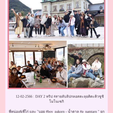
12-02-2566 : DAY 2 ทริป #สายลับลิปกลอสตะลุยคิตะคิวชูชิ
โมโนเซกิ
พี่หน่อง&พี่ไก่ และ "บอย #boy_pakorn - น้ำตาล #p_namtarn " ยก