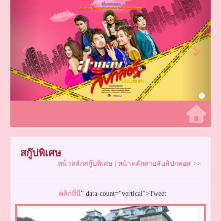
Previous
Next
สกู๊ปพิเศษ
หน้าหลักสกู๊ปพิเศษ
|
หน้าหลักสายลับลิปกลอส >>
คลิกที่นี่
" data-count="vertical">Tweet