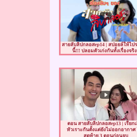
สายลับลิปกลอสep14 | สปอยล์ให้ไปร
นี้!!! ปลอมตัวเก่งกันทั้งเรื่องจริ
ตอน สายลับลิปกลอสep13 | เรียกเ
หัวเราะกันตั้งแต่ยังไม่ออกอากาศ 
สุดท้าย 3 ตอนก่อนจบ