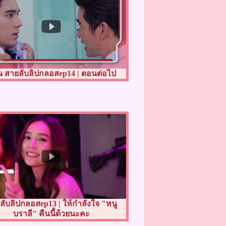
 สายลับลิปกลอสep14 | ตอนต่อไป
ลับลิปกลอสep13 | ให้กำลังใจ "หนู
บราลี" คืนนี้ด้วยนะคะ