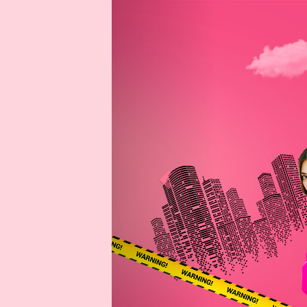
Previous