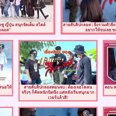
 ญี่ปุ่น สนุกจัดเต็ม สไตล์
สายลับลิปกลอส | ยิ่งรวมตัวยิ
ปกลอส"
อยากให้จบเลย ข
สนอให้
สายลับลิปกลอสตอนจบ | ต้องเจอโคลน
ตอน ส
จริงๆ ก็คิดหนักนิดนึง แต่หลังเริ่มสนุกมาก
เวอร์แล้วสิ!