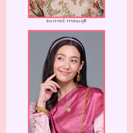
ธนวรรธน์ วรรธนะภูติ