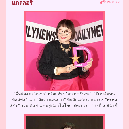
แกลลอรี่
ดูทั้งหมด >>
"พี่หน่อง อรุโณชา" พร้อมด้วย "เกรท วรินทร", "ปีเตอร์แพน
ทัศน์พล" และ "จ๊ะจ๋า แดนดาว" ทีมนักแสดงจากละคร "พรหม
ลิขิต" ร่วมเดินพรมชมพูเนื่องในโอกาสครบรอบ "60 ปี เดลินิวส์"