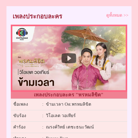
เพลงประกอบละคร
ดูทั้งหมด >>
เพลงประกอบละคร "พรหมลิขิต"
ชื่อเพลง
: ข้ามเวลา Ost.พรหมลิขิต
ขับร้อง
: วิโอเลต วอเทียร์
คำร้อง
: ณรงค์วิทย์ เตชะธนะวัฒน์