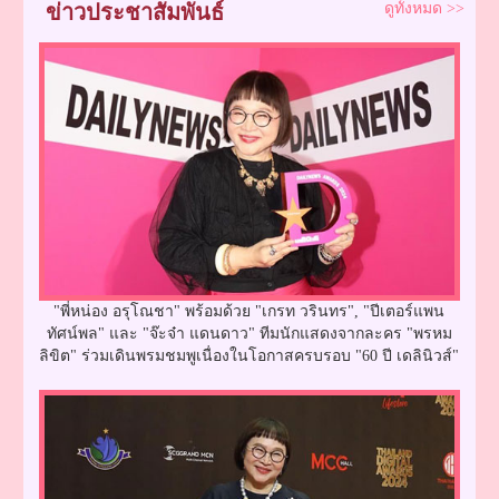
ข่าวประชาสัมพันธ์
ดูทั้งหมด >>
"พี่หน่อง อรุโณชา" พร้อมด้วย "เกรท วรินทร", "ปีเตอร์แพน
ทัศน์พล" และ "จ๊ะจ๋า แดนดาว" ทีมนักแสดงจากละคร "พรหม
ลิขิต" ร่วมเดินพรมชมพูเนื่องในโอกาสครบรอบ "60 ปี เดลินิวส์"