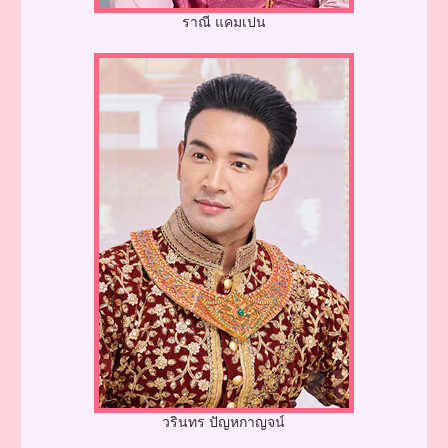
ราณี แคมเปน
วรินทร ปัญหกาญจน์