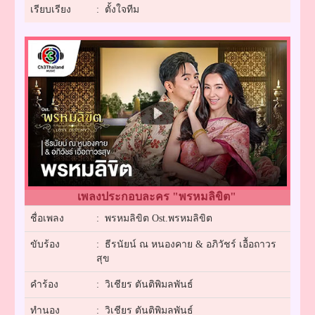
เรียบเรียง
: ตั้งใจทีม
เพลงประกอบละคร "พรหมลิขิต"
ชื่อเพลง
: พรหมลิขิต Ost.พรหมลิขิต
ขับร้อง
: ธีรนัยน์ ณ หนองคาย & อภิวัชร์ เอื้อถาวร
สุข
คำร้อง
: วิเชียร ตันติพิมลพันธ์
ทำนอง
: วิเชียร ตันติพิมลพันธ์