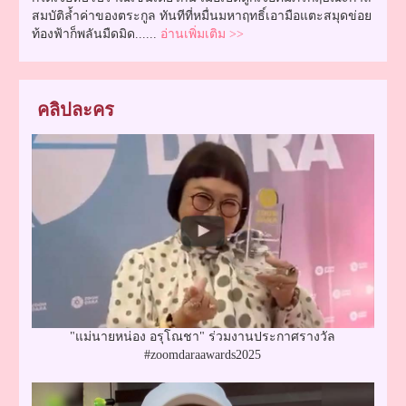
สมบัติล้ำค่าของตระกูล ทันทีที่หมื่นมหาฤทธิ์เอามือแตะสมุดข่อย
ท้องฟ้าก็พลันมืดมิด......
อ่านเพิ่มเติม >>
คลิปละคร
"แม่นายหน่อง อรุโณชา" ร่วมงานประกาศรางวัล
#zoomdaraawards2025