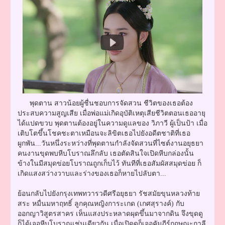
พุดตาน สาวน้อยผู้ชื่นชอบการจัดสวน ชีวิตของเธอต้อง
ประสบความสูญเสีย เมื่อพ่อแม่เกิดอุบัติเหตุเสียชีวิตตอนเธออายุ
ได้แปดขวบ พุดตานต้องอยู่ในความดูแลของ วิภาวี ผู้เป็นป้า เมื่อ
เติบโตขึ้นโชคชะตาเหมือนจะลิขิตเธอไปยังอดีตชาติที่เธอ
ผูกพัน...วันหนึ่งระหว่างที่พุดตานกำลังจัดสวนที่ไซต์งานอยุธยา
คนงานขุดพบหีบโบราณลึกลับ เธอตัดสินใจเปิดหีบกล่องนั้น
ข้างในมีสมุดข่อยโบราณถูกเก็บไว้ ทันทีที่เธอสัมผัสสมุดข่อย ก็
เกิดแสงสว่างวาบและร่างของเธอก็หายไปลับตา...
ย้อนกลับไปยังกรุงเทพทวารวดีศรีอยุธยา รัชสมัยขุนหลวงท้าย
สระ หมื่นมหาฤทธิ์ ลูกคุณหญิงการะเกด (เกศสุรางค์) กับ
ออกญาวิสูตรสาคร เห็นแสงประหลาดผุดขึ้นมาจากดิน จึงขุดดู
ก็ได้เจอหีบโบราณเช่นเดียวกัน เมื่อเปิดดูก็เจอคัมภีร์กฤษณะกาลี