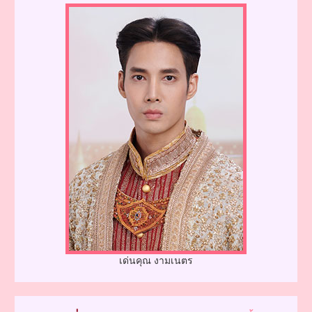
เด่นคุณ งามเนตร