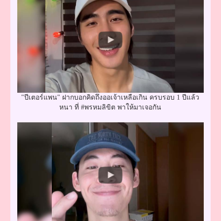
"ปีเตอร์แพน" ฝากบอกคิดถึงออเจ้าเหลือเกิน ครบรอบ 1 ปีแล้ว
หนา ที่ #พรหมลิขิต พาให้มาเจอกัน