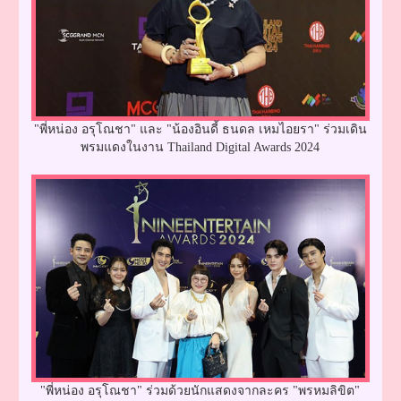
"พี่หน่อง อรุโณชา" และ "น้องอินดี้ ธนดล เหมไอยรา" ร่วมเดิน
พรมแดงในงาน Thailand Digital Awards 2024
"พี่หน่อง อรุโณชา" ร่วมด้วยนักแสดงจากละคร "พรหมลิขิต"