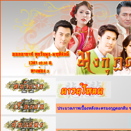
ประมวลภาพเบื้องหลังละครมงกุฎดอกส้ม ชุ