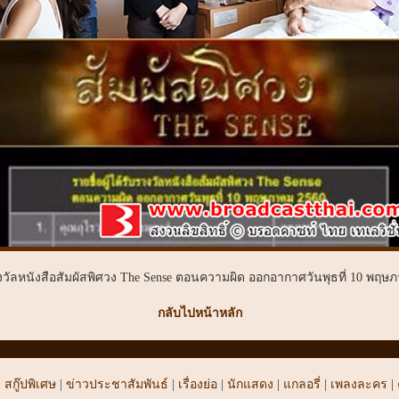
บรางวัลหนังสือสัมผัสพิศวง The Sense ตอนความผิด ออกอากาศวันพุธที่ 10 พฤษภ
กลับไปหน้าหลัก
|
สกู๊ปพิเศษ
|
ข่าวประชาสัมพันธ์
|
เรื่องย่อ
|
นักแสดง
|
แกลอรี่
|
เพลงละคร
|