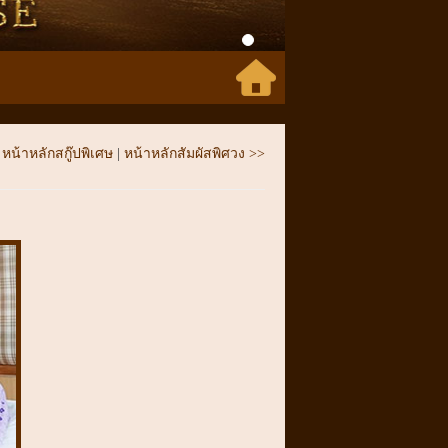
หน้าหลักสกู๊ปพิเศษ
|
หน้าหลักสัมผัสพิศวง >>