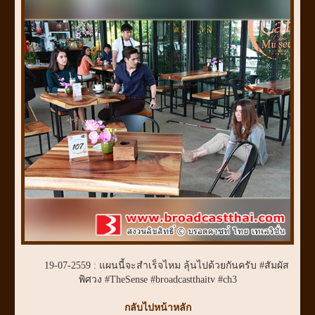
19-07-2559 : แผนนี้จะสำเร็จไหม ลุ้นไปด้วยกันครับ #สัมผัส
พิศวง #TheSense #broadcastthaitv #ch3
กลับไปหน้าหลัก