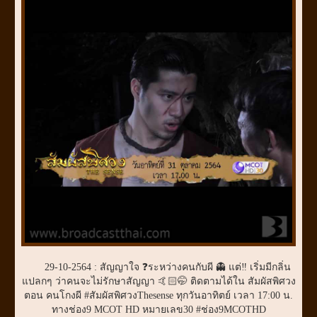
29-10-2564 : สัญญาใจ ❓ระหว่างคนกับผี 👻 แต่‼️ เริ่มมีกลิ่น
แปลกๆ ว่าคนจะไม่รักษาสัญญา 🤙🏻🤭 ติดตามได้ใน สัมผัสพิศวง
ตอน คนโกงผี #สัมผัสพิศวงThesense ทุกวันอาทิตย์ เวลา 17:00 น.
ทางช่อง9 MCOT HD หมายเลข30 #ช่อง9MCOTHD