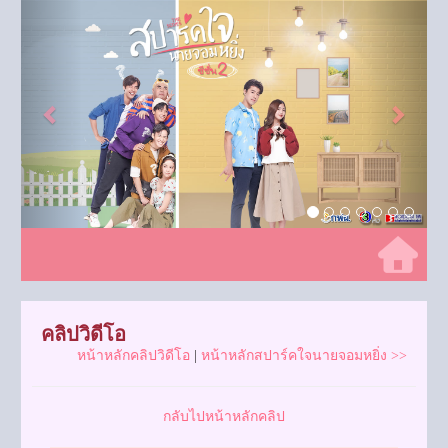
Previous
Next
คลิปวิดีโอ
หน้าหลักคลิปวิดีโอ
|
หน้าหลักสปาร์คใจนายจอมหยิ่ง >>
กลับไปหน้าหลักคลิป