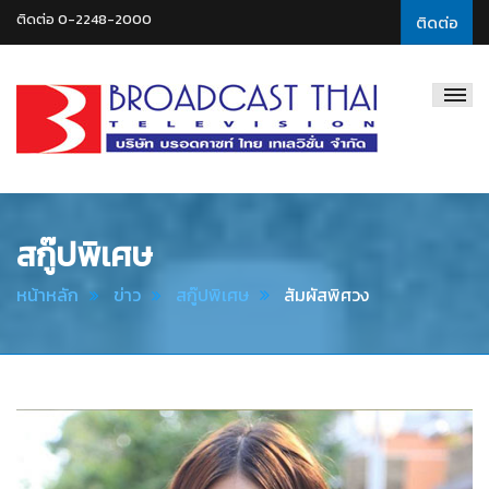
ติดต่อ 0-2248-2000
ติดต่อ
Broadcast
Thai
Television
สกู๊ปพิเศษ
หน้าหลัก
ข่าว
สกู๊ปพิเศษ
สัมผัสพิศวง