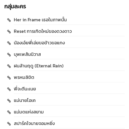
กลุ่มละคร
Her in Frame เธอในภาพนั้น
Reset การเกิดใหม่ของดวงดาว
น้องเอ๋ยพี่เอ่ยขอข้าวขอแกง
บุพเพสันนิวาส
ฝนล้านฤดู (Eternal Rain)
พรหมลิขิต
พี่จะตีนะเนย
แม่นายโอเค
แม่มดแห่งสยาม
สปาร์คใจนายจอมหยิ่ง