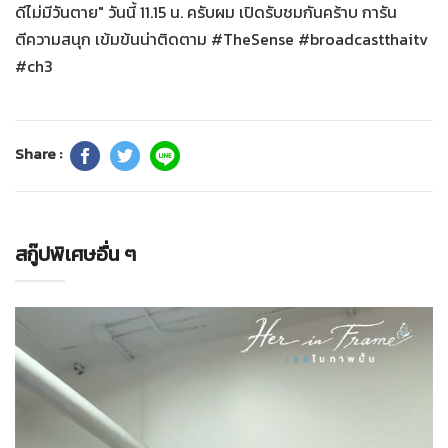
ดีไม่มีวันตาย" วันนี้ 11.15 น. ครับผม เปิดรับชมกันคร้าบ การัน
ตีความสนุก เข้มข้นน่าติดตาม #TheSense #broadcastthaitv
#ch3
Share :
สกู๊ปพิเศษอื่น ๆ