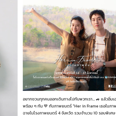
Her in Frame เธอในภาพนั้น
07-08-2569
อยากชวนทุกคนออกเดินทางไปกับพวกเรา... 🚙 แล้วอิ่มเ
พร้อม ๆ กัน 💙 กับภาพยนตร์ "Her in Frame เธอในภาพน
ฉายในโรงภาพยนตร์ 4 จังหวัด รวมจำนวน 10 รอบพิเศษ 
น