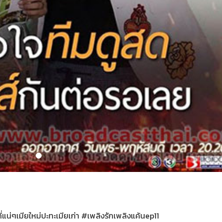
 #ที่แน่ๆเมียใหม่ปะทะเมียเก่า #เพลิงรักเพลิงแค้นep11