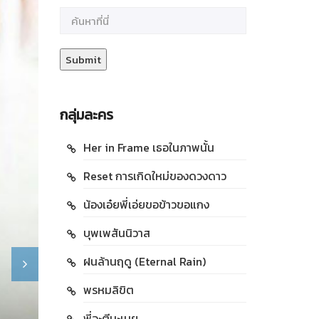
กลุ่มละคร
Her in Frame เธอในภาพนั้น
Reset การเกิดใหม่ของดวงดาว
น้องเอ๋ยพี่เอ่ยขอข้าวขอแกง
บุพเพสันนิวาส
ฝนล้านฤดู (Eternal Rain)
พรหมลิขิต
พี่จะตีนะเนย