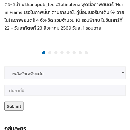
ต่อ-ลีน่า #thanapob_lee #lalinalena พูดชื่อภาพยนตร์ 'Her
in Frame เธอในภาพนั้น' ตามอารมณ์...คู่นี้อินเนอร์มาเต็ม 🤭 ฉาย
ในโรงภาพยนตร์ 4 จังหวัด รวมจำนวน 10 รอบพิเศษ ในวันเสาร์ที่
22 - วันอาทิตย์ที่ 23 สิงหาคม 2569 วันละ 1 รอบฉาย
กลุ่มละคร