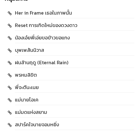
Her in Frame เธอในภาพนั้น
Reset การเกิดใหม่ของดวงดาว
น้องเอ๋ยพี่เอ่ยขอข้าวขอแกง
บุพเพสันนิวาส
ฝนล้านฤดู (Eternal Rain)
พรหมลิขิต
พี่จะตีนะเนย
แม่นายโอเค
แม่มดแห่งสยาม
สปาร์คใจนายจอมหยิ่ง