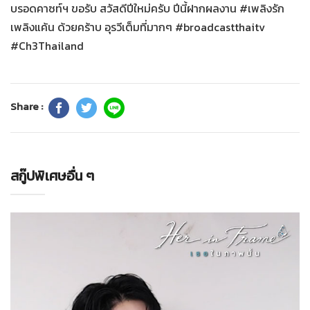
บรอดคาซท์ฯ ขอรับ สวัสดีปีใหม่ครับ ปีนี้ฝากผลงาน #เพลิงรัก
เพลิงแค้น ด้วยคร้าบ อุรวีเต็มที่มากๆ #broadcastthaitv
#Ch3Thailand
Share :
สกู๊ปพิเศษอื่น ๆ