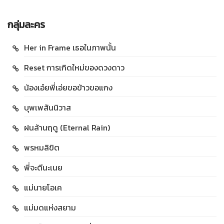
กลุ่มละคร
Her in Frame เธอในภาพนั้น
Reset การเกิดใหม่ของดวงดาว
น้องเอ๋ยพี่เอ่ยขอข้าวขอแกง
บุพเพสันนิวาส
ฝนล้านฤดู (Eternal Rain)
พรหมลิขิต
พี่จะตีนะเนย
แม่นายโอเค
แม่มดแห่งสยาม