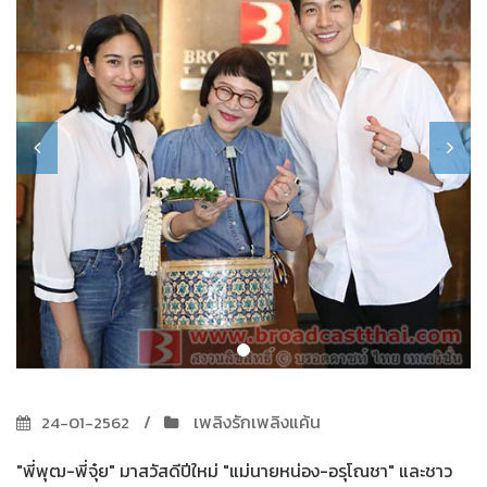
เพลิงรักเพลิงแค้น
24-01-2562
"พี่พุฒ-พี่จุ๋ย" มาสวัสดีปีใหม่ "แม่นายหน่อง-อรุโณชา" และชาว