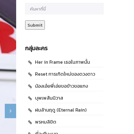
กลุ่มละคร
Her in Frame เธอในภาพนั้น
Reset การเกิดใหม่ของดวงดาว
น้องเอ๋ยพี่เอ่ยขอข้าวขอแกง
บุพเพสันนิวาส
ฝนล้านฤดู (Eternal Rain)
พรหมลิขิต
พี่จะตีนะเนย