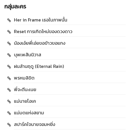
กลุ่มละคร
Her in Frame เธอในภาพนั้น
Reset การเกิดใหม่ของดวงดาว
น้องเอ๋ยพี่เอ่ยขอข้าวขอแกง
บุพเพสันนิวาส
ฝนล้านฤดู (Eternal Rain)
พรหมลิขิต
พี่จะตีนะเนย
แม่นายโอเค
แม่มดแห่งสยาม
สปาร์คใจนายจอมหยิ่ง