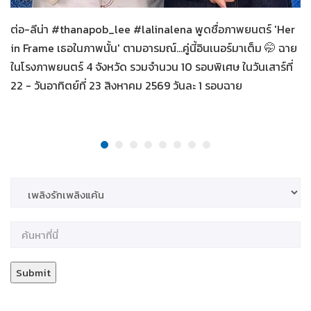
ต่อ-ลีน่า #thanapob_lee #lalinalena พูดชื่อภาพยนตร์ 'Her
in Frame เธอในภาพนั้น' ตามอารมณ์...คู่นี้อินเนอร์มาเต็ม 🤭 ฉาย
ในโรงภาพยนตร์ 4 จังหวัด รวมจำนวน 10 รอบพิเศษ ในวันเสาร์ที่
22 - วันอาทิตย์ที่ 23 สิงหาคม 2569 วันละ 1 รอบฉาย