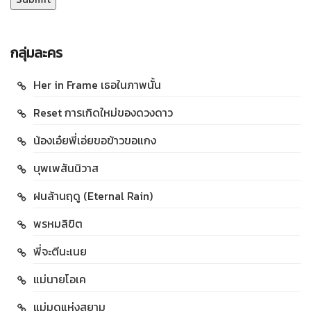
กลุ่มละคร
Her in Frame เธอในภาพนั้น
Reset การเกิดใหม่ของดวงดาว
น้องเอ๋ยพี่เอ่ยขอข้าวขอแกง
บุพเพสันนิวาส
ฝนล้านฤดู (Eternal Rain)
พรหมลิขิต
พี่จะตีนะเนย
แม่นายโอเค
แม่มดแห่งสยาม