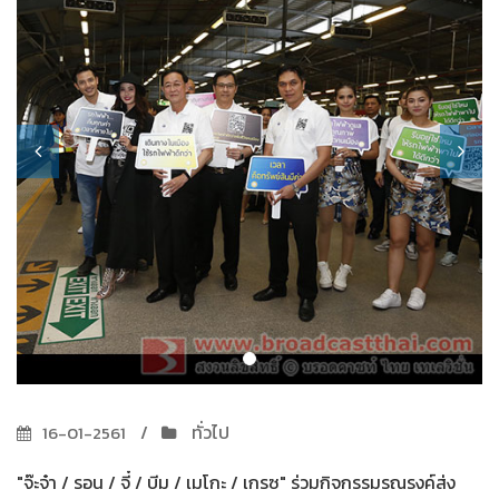
ทั่วไป
16-01-2561
"จ๊ะจ๋า / รอน / จี๋ / บีม / เมโกะ / เกรซ" ร่วมกิจกรรมรณรงค์ส่ง