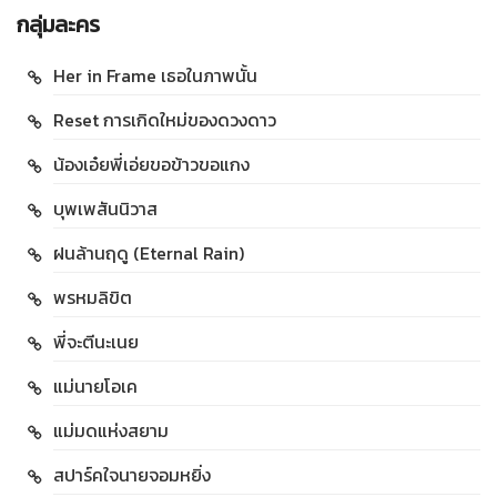
กลุ่มละคร
Her in Frame เธอในภาพนั้น
Reset การเกิดใหม่ของดวงดาว
น้องเอ๋ยพี่เอ่ยขอข้าวขอแกง
บุพเพสันนิวาส
ฝนล้านฤดู (Eternal Rain)
พรหมลิขิต
พี่จะตีนะเนย
แม่นายโอเค
แม่มดแห่งสยาม
สปาร์คใจนายจอมหยิ่ง