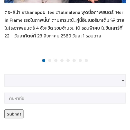
ต่อ-ลีน่า #thanapob_lee #lalinalena พูดชื่อภาพยนตร์ 'Her
in Frame เธอในภาพนั้น' ตามอารมณ์...คู่นี้อินเนอร์มาเต็ม 🤭 ฉาย
ในโรงภาพยนตร์ 4 จังหวัด รวมจำนวน 10 รอบพิเศษ ในวันเสาร์ที่
22 - วันอาทิตย์ที่ 23 สิงหาคม 2569 วันละ 1 รอบฉาย