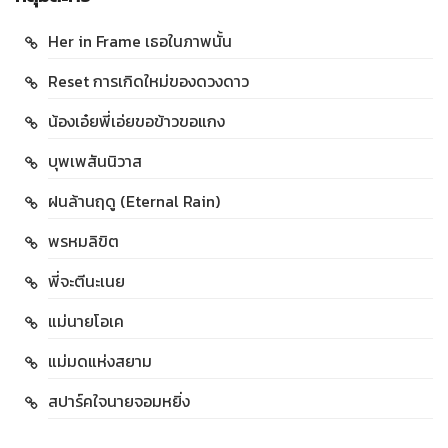
Her in Frame เธอในภาพนั้น
Reset การเกิดใหม่ของดวงดาว
น้องเอ๋ยพี่เอ่ยขอข้าวขอแกง
บุพเพสันนิวาส
ฝนล้านฤดู (Eternal Rain)
พรหมลิขิต
พี่จะตีนะเนย
แม่นายโอเค
แม่มดแห่งสยาม
สปาร์คใจนายจอมหยิ่ง