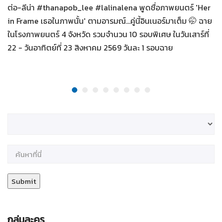
ต่อ-ลีน่า #thanapob_lee #lalinalena พูดชื่อภาพยนตร์ 'Her
in Frame เธอในภาพนั้น' ตามอารมณ์...คู่นี้อินเนอร์มาเต็ม 🤭 ฉาย
ในโรงภาพยนตร์ 4 จังหวัด รวมจำนวน 10 รอบพิเศษ ในวันเสาร์ที่
22 - วันอาทิตย์ที่ 23 สิงหาคม 2569 วันละ 1 รอบฉาย
กลุ่มละคร