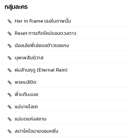
กลุ่มละคร
Her in Frame เธอในภาพนั้น
Reset การเกิดใหม่ของดวงดาว
น้องเอ๋ยพี่เอ่ยขอข้าวขอแกง
บุพเพสันนิวาส
ฝนล้านฤดู (Eternal Rain)
พรหมลิขิต
พี่จะตีนะเนย
แม่นายโอเค
แม่มดแห่งสยาม
สปาร์คใจนายจอมหยิ่ง