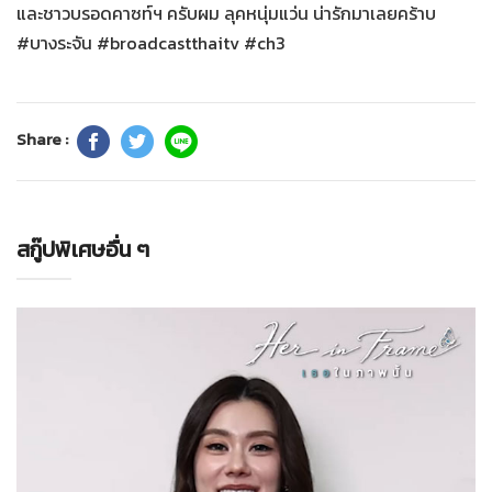
และชาวบรอดคาซท์ฯ ครับผม ลุคหนุ่มแว่น น่ารักมาเลยคร้าบ
#บางระจัน #broadcastthaitv #ch3
Share :
สกู๊ปพิเศษอื่น ๆ