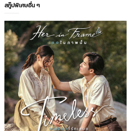
สกู๊ปพิเศษอื่น ๆ