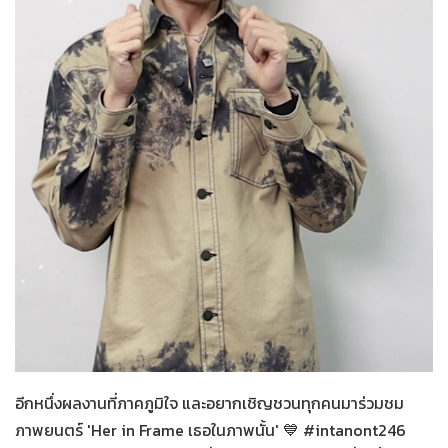
Her in Frame เธอในภาพนั้น
07-08-2569
อีกหนึ่งผลงานที่ภาคภูมิใจ และอยากเชิญชวนทุกคนมาร่วมชม
ภาพยนตร์ 'Her in Frame เธอในภาพนั้น' 💙 #intanont246