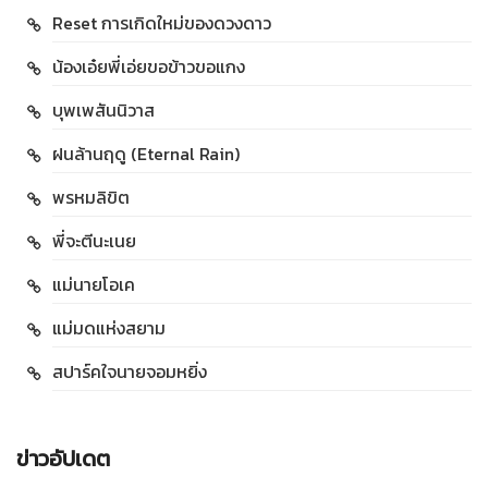
Reset การเกิดใหม่ของดวงดาว
น้องเอ๋ยพี่เอ่ยขอข้าวขอแกง
บุพเพสันนิวาส
ฝนล้านฤดู (Eternal Rain)
พรหมลิขิต
พี่จะตีนะเนย
แม่นายโอเค
แม่มดแห่งสยาม
สปาร์คใจนายจอมหยิ่ง
ข่าวอัปเดต