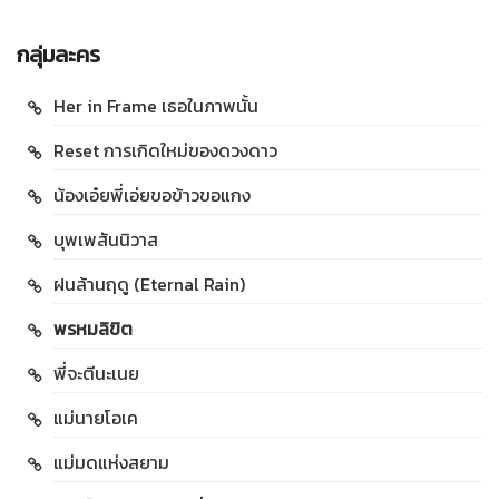
กลุ่มละคร
Her in Frame เธอในภาพนั้น
Reset การเกิดใหม่ของดวงดาว
น้องเอ๋ยพี่เอ่ยขอข้าวขอแกง
บุพเพสันนิวาส
ฝนล้านฤดู (Eternal Rain)
พรหมลิขิต
พี่จะตีนะเนย
แม่นายโอเค
แม่มดแห่งสยาม