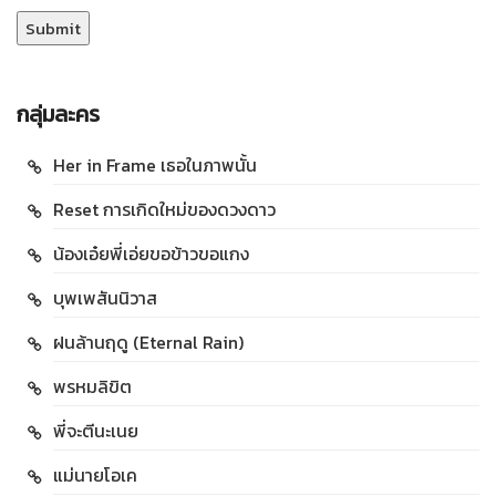
กลุ่มละคร
Her in Frame เธอในภาพนั้น
Reset การเกิดใหม่ของดวงดาว
น้องเอ๋ยพี่เอ่ยขอข้าวขอแกง
บุพเพสันนิวาส
ฝนล้านฤดู (Eternal Rain)
พรหมลิขิต
พี่จะตีนะเนย
แม่นายโอเค