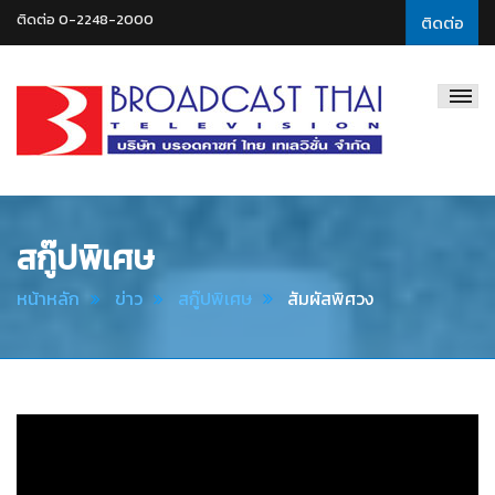
ติดต่อ 0-2248-2000
ติดต่อ
Broadcast
Thai
Television
สกู๊ปพิเศษ
หน้าหลัก
ข่าว
สกู๊ปพิเศษ
สัมผัสพิศวง