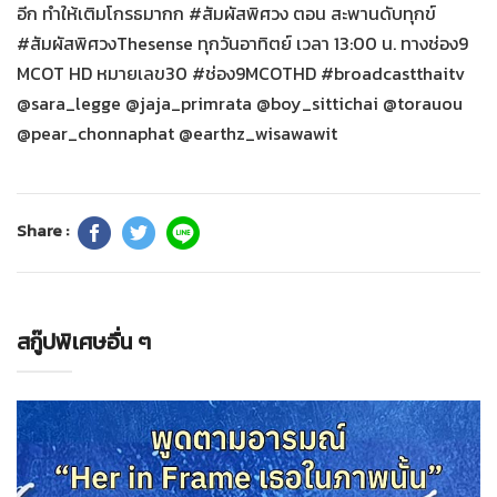
อีก ทำให้เติมโกรธมากก #สัมผัสพิศวง ตอน สะพานดับทุกข์
#สัมผัสพิศวงThesense ทุกวันอาทิตย์ เวลา 13:00 น. ทางช่อง9
MCOT HD หมายเลข30 #ช่อง9MCOTHD #broadcastthaitv
@sara_legge @jaja_primrata @boy_sittichai @torauou
@pear_chonnaphat @earthz_wisawawit
Share :
สกู๊ปพิเศษอื่น ๆ