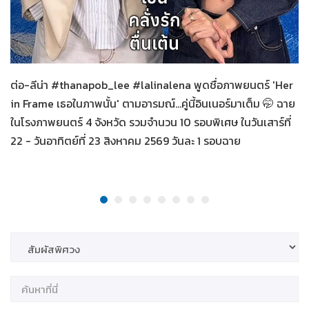
Her in Frame เธอในภาพนั้น
08-08-2569
ต่อ-ลีน่า #thanapob_lee #lalinalena พูดชื่อภาพยนตร์ 'Her
in Frame เธอในภาพนั้น' ตามอารมณ์...คู่นี้อินเนอร์มาเต็ม 🤭 ฉาย
ในโรงภาพยนตร์ 4 จังหวัด รวมจำนวน 10 รอบพิเศษ ในวันเสาร์ที่
22 - วันอาทิตย์ที่ 23 สิงหาคม 2569 วันละ 1 รอบฉาย