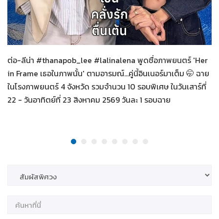
Her in Frame เธอในภาพนั้น
08-08-2569
ต่อ-ลีน่า #thanapob_lee #lalinalena พูดชื่อภาพยนตร์ 'Her
in Frame เธอในภาพนั้น' ตามอารมณ์...คู่นี้อินเนอร์มาเต็ม 🤭 ฉาย
ในโรงภาพยนตร์ 4 จังหวัด รวมจำนวน 10 รอบพิเศษ ในวันเสาร์ที่
22 - วันอาทิตย์ที่ 23 สิงหาคม 2569 วันละ 1 รอบฉาย