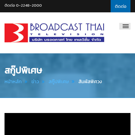
ติดต่อ 0-2248-2000
ติดต่อ
Broadcast
Thai
Television
สกู๊ปพิเศษ
หน้าหลัก
ข่าว
สกู๊ปพิเศษ
สัมผัสพิศวง