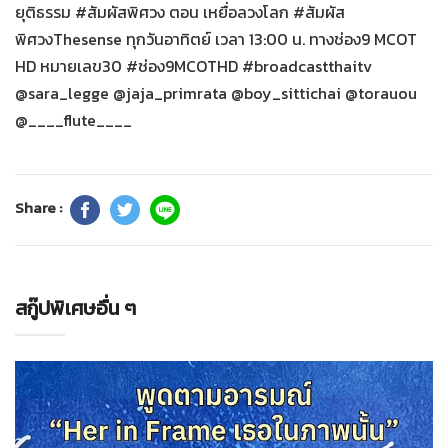
ยุติธรรม #สัมผัสพิศวง ตอน เหยื่อลวงโลก #สัมผัส
พิศวงThesense ทุกวันอาทิตย์ เวลา 13:00 น. ทางช่อง9 MCOT
HD หมายเลข30 #ช่อง9MCOTHD #broadcastthaitv
@sara_legge @jaja_primrata @boy_sittichai @torauou
@____flute____
Share :
สกู๊ปพิเศษอื่น ๆ