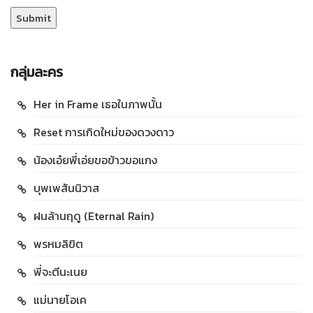
กลุ่มละคร
Her in Frame เธอในภาพนั้น
Reset การเกิดใหม่ของดวงดาว
น้องเอ๋ยพี่เอ่ยขอข้าวขอแกง
บุพเพสันนิวาส
ฝนล้านฤดู (Eternal Rain)
พรหมลิขิต
พี่จะตีนะเนย
แม่นายโอเค