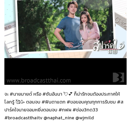
สปาร์คใจนายจอมหยิ่ง
27-12-2563
จะ #นายมายด์ หรือ #ซันอันนา 💘💕 ก็น่ารักจนต้องประกาศให้
โลกรู้ 🥰🥳 ตอนจบ #ฟินตาแตก #ขอขอบคุณทุกการรับชม #ส
ปาร์คใจนายจอมหยิ่งตอนจบ #กฟผ #ช่อง3กด33
#broadcastthaitv @naphat_nine @wjmild