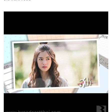
สปาร์คใจนายจอมหยิ่ง