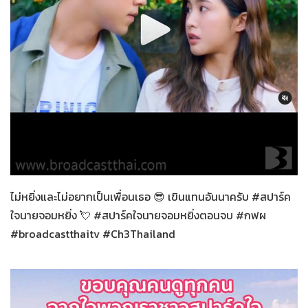
สปาร์คใจนายจอมหยิ่ง
27-12-2563
ไม่หยิ่งและไม่อยากเป็นเพื่อนเธอ 😎 เขินแทนอันนาครับ #สปาร์ค
ใจนายจอมหยิ่ง 💘 #สปาร์คใจนายจอมหยิ่งตอนจบ #กฟผ
#broadcastthaitv #Ch3Thailand