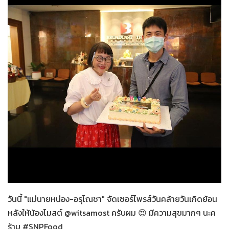
สปาร์คใจนายจอมหยิ่ง
07-01-2564
วันนี้ "แม่นายหน่อง-อรุโณชา" จัดเซอร์ไพรส์วันคล้ายวันเกิดย้อน
หลังให้น้องโมสต์ @witsamost ครับผม 😍 มีความสุขมากๆ นะค
ร้าบ #SNPFood