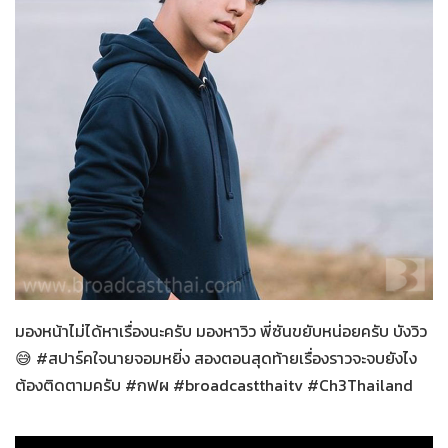
สปาร์คใจนายจอมหยิ่ง
24-12-2563
มองหน้าไม่ได้หาเรื่องนะครับ มองหาวิว พี่ซันขยับหน่อยครับ บังวิว
😅 #สปาร์คใจนายจอมหยิ่ง สองตอนสุดท้ายเรื่องราวจะจบยังไง
ต้องติดตามครับ #กฟผ #broadcastthaitv #Ch3Thailand