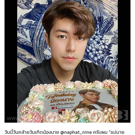
สปาร์คใจนายจอมหยิ่ง
05-05-2564
วันนี้วันคล้ายวันเกิดน้องนาย @naphat_nine ครับผม "แม่นาย