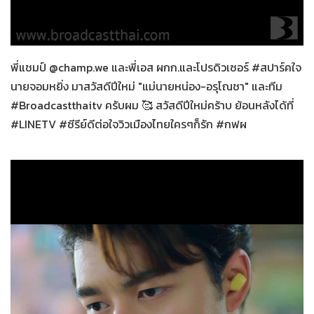
สปาร์คใจนายจอมหยิ่ง
12-02-2564
พี่แชมป์ @champ.we และพี่เอส ผกก.และโปรดิวเซอร์ #สปาร์คใจ
นายจอมหยิ่ง มาสวัสดีปีใหม่ "แม่นายหน่อง-อรุโณชา" และทีม
#Broadcastthaitv ครับผม 🥰 สวัสดีปีใหม่คร้าบ ย้อนหลังได้ที่
#LINETV #ซีรีย์ดีต่อใจวิวเมืองไทยใครๆก็รัก #กฟผ