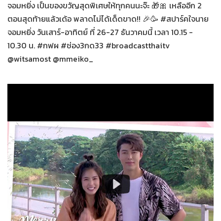
จอมหยิ่ง เป็นของขวัญสุดพิเศษให้ทุกคนนะจ๊ะ 🎁🎀 เหลืออีก 2
ตอนสุดท้ายแล้วเด้อ พลาดไม่ได้เด็ดขาด!! 🎉🥳 #สปาร์คใจนาย
จอมหยิ่ง วันเสาร์-อาทิตย์ ที่ 26-27 ธันวาคมนี้ เวลา 10.15 -
10.30 น. #กฟผ #ช่อง3กด33 #broadcastthaitv
@witsamost @mmeiko_