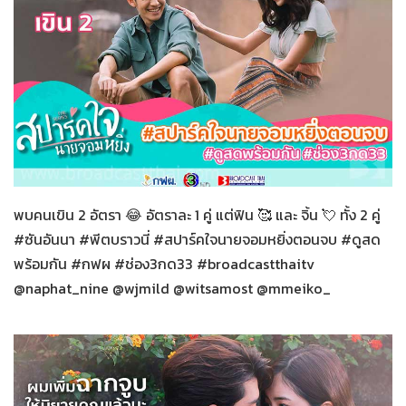
สปาร์คใจนายจอมหยิ่ง
27-12-2563
พบคนเขิน 2 อัตรา 😂 อัตราละ 1 คู่ แต่ฟิน 🥰 และ จิ้น 💘 ทั้ง 2 คู่
#ซันอันนา #พีตบราวนี่ #สปาร์คใจนายจอมหยิ่งตอนจบ #ดูสด
พร้อมกัน #กฟผ #ช่อง3กด33 #broadcastthaitv
@naphat_nine @wjmild @witsamost @mmeiko_