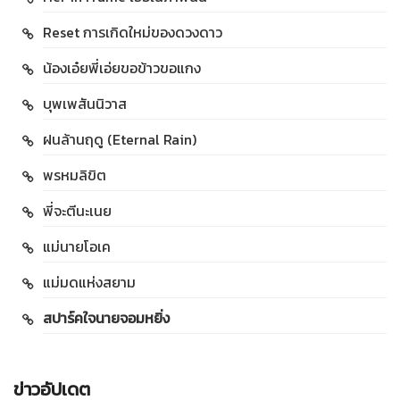
Reset การเกิดใหม่ของดวงดาว
น้องเอ๋ยพี่เอ่ยขอข้าวขอแกง
บุพเพสันนิวาส
ฝนล้านฤดู (Eternal Rain)
พรหมลิขิต
พี่จะตีนะเนย
แม่นายโอเค
แม่มดแห่งสยาม
สปาร์คใจนายจอมหยิ่ง
ข่าวอัปเดต