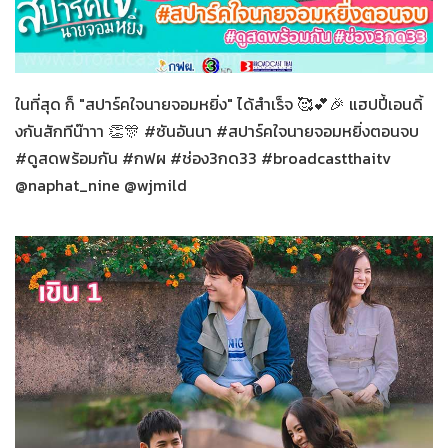
สปาร์คใจนายจอมหยิ่ง
27-12-2563
ในที่สุด ก็ "สปาร์คใจนายจอมหยิ่ง" ได้สำเร็จ 🥰💕🎉 แฮปปี้เอนดิ้
งกันสักทีน๊าาา 👏🎊 #ซันอันนา #สปาร์คใจนายจอมหยิ่งตอนจบ
#ดูสดพร้อมกัน #กฟผ #ช่อง3กด33 #broadcastthaitv
@naphat_nine @wjmild