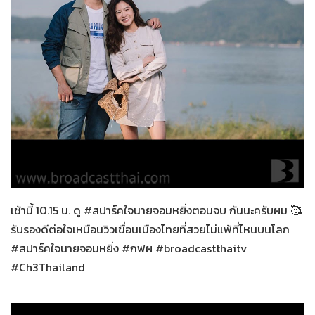
สปาร์คใจนายจอมหยิ่ง
27-12-2563
เช้านี้ 10.15 น. ดู #สปาร์คใจนายจอมหยิ่งตอนจบ กันนะครับผม 🥰
รับรองดีต่อใจเหมือนวิวเขื่อนเมืองไทยที่สวยไม่แพ้ที่ไหนบนโลก
#สปาร์คใจนายจอมหยิ่ง #กฟผ #broadcastthaitv
#Ch3Thailand