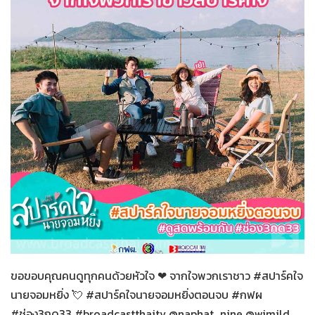
สปาร์คใจนายจอมหยิ่ง
27-12-2563
ขอขอบคุณคนดูทุกคนด้วยหัวใจ ❤ จากใจพวกเราชาว #สปาร์คใจ
นายจอมหยิ่ง 💘 #สปาร์คใจนายจอมหยิ่งตอนจบ #กฟผ
#ช่อง3กด33 #broadcastthaitv @naphat_nine @wjmild