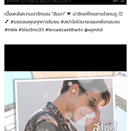
27-12-2563
เบื้องหลังความน่ารักของ "อันนา" 💗 น่ารักแค่ไหนถามใจคนดู 😍
💕 #ขอขอบคุณทุกการรับชม #สปาร์คใจนายจอมหยิ่งตอนจบ
#กฟผ #ช่อง3กด33 #broadcastthaitv @wjmild