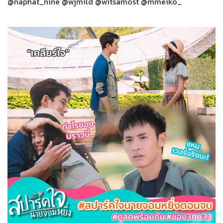
@naphat_nine @wjmild @witsamost @mmeiko_