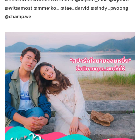
@witsamost @mmeiko_ @tae_darvid @sindy_pwoong
@champ.we