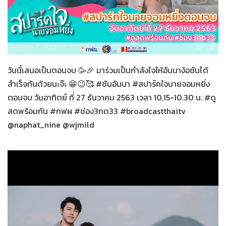
สปาร์คใจนายจอมหยิ่ง
27-12-2563
วันนี้เสนอเป็นตอนจบ 🥳🎉 มาร่วมเป็นกำลังใจให้อันนาง้อซันได้
สำเร็จกันด้วยนะจ๊ะ 😁😉🥰 #ซันอันนา #สปาร์คใจนายจอมหยิ่ง
ตอนจบ วันอาทิตย์ ที่ 27 ธันวาคม 2563 เวลา 10.15-10.30 น. #ดู
สดพร้อมกัน #กฟผ #ช่อง3กด33 #broadcastthaitv
@naphat_nine @wjmild