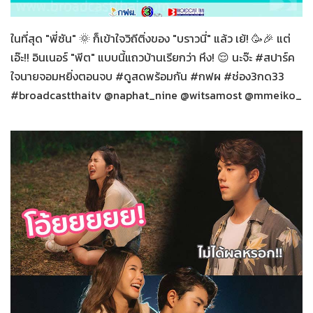
สปาร์คใจนายจอมหยิ่ง
27-12-2563
ในที่สุด "พี่ซัน" 🌞 ก็เข้าใจวิถีติ่งของ "บราวนี่" แล้ว เย้! 🥳🎉 แต่
เอ๊ะ!! อินเนอร์ "พีต" แบบนี้แถวบ้านเรียกว่า หึง! 😌 นะจ๊ะ #สปาร์ค
ใจนายจอมหยิ่งตอนจบ #ดูสดพร้อมกัน #กฟผ #ช่อง3กด33
#broadcastthaitv @naphat_nine @witsamost @mmeiko_