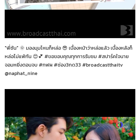
สปาร์คใจนายจอมหยิ่ง
27-12-2563
"พี่ซัน" 🌞 มองมุมไหนก็หล่อ 😎 เบื้องหน้าว่าหล่อแล้ว เบื้องหลังก็
หล่อไม่แพ้กัน 😍💕 #ขอขอบคุณทุกการรับชม #สปาร์คใจนาย
จอมหยิ่งตอนจบ #กฟผ #ช่อง3กด33 #broadcastthaitv
@naphat_nine