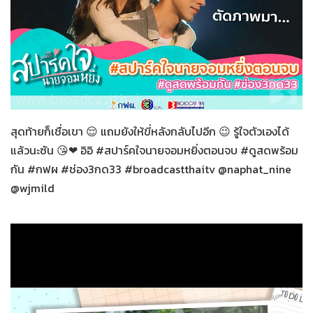
สปาร์คใจนายจอมหยิ่ง
27-12-2563
สุดท้ายก็เชื่อเขา 😌 แถมยังให้ขี่หลังกลับไปอีก 😉 รู้ใจตัวเองได้
แล้วนะซัน 😘❤ อิอิ #สปาร์คใจนายจอมหยิ่งตอนจบ #ดูสดพร้อม
กัน #กฟผ #ช่อง3กด33 #broadcastthaitv @naphat_nine
@wjmild