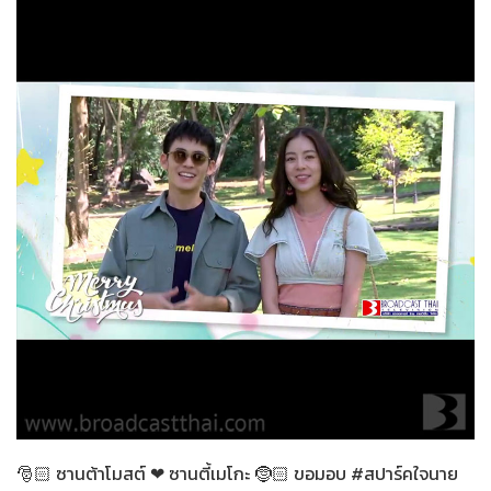
สปาร์คใจนายจอมหยิ่ง
25-12-2563
🎅🏻 ซานต้าโมสต์ ❤ ซานตี้เมโกะ 🤶🏻 ขอมอบ #สปาร์คใจนาย