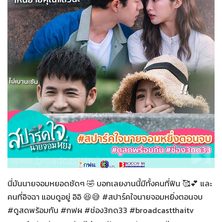
สปาร์คใจนายจอมหยิ่ง
27-12-2563
นี่มันนายจอมหยอดชัดๆ 🤣 บอกเลยงานนี้มีทั้งคนที่ฟิน 🥰💕 และ
คนที่อิจฉา แอบดูอยู่ อิอิ 😆😅 #สปาร์คใจนายจอมหยิ่งตอนจบ
#ดูสดพร้อมกัน #กฟผ #ช่อง3กด33 #broadcastthaitv