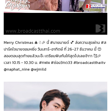
สปาร์คใจนายจอมหยิ่ง
25-12-2563
Merry Christmas 🎄☃🎉 นี้ #นายมายด์ 💕 ส่งความสุขผ่าน #ส
ปาร์คใจนายจอมหยิ่ง วันเสาร์-อาทิตย์ ที่ 26-27 ธันวาคม นี้ 😍
สองตอนสุดท้ายแล้วนะจ๊ะ เตรียมฟินกันให้สุดไปเลยจ้าาา 🥰🎉
เวลา 10.15 - 10.30 น. #กฟผ #ช่อง3กด33 #broadcastthaitv
@naphat_nine @wjmild