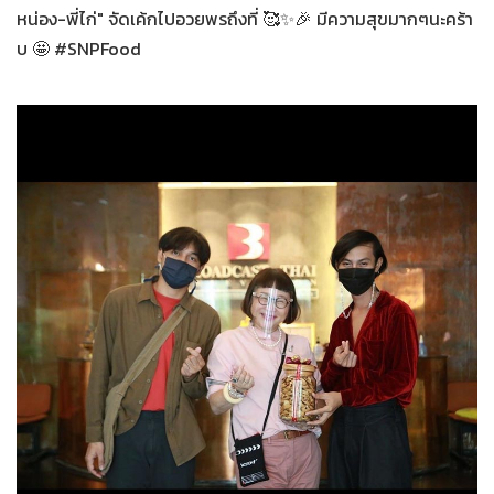
หน่อง-พี่ไก่" จัดเค้กไปอวยพรถึงที่ 🥰✨🎉 มีความสุขมากๆนะคร้า
บ 🤩 #SNPFood