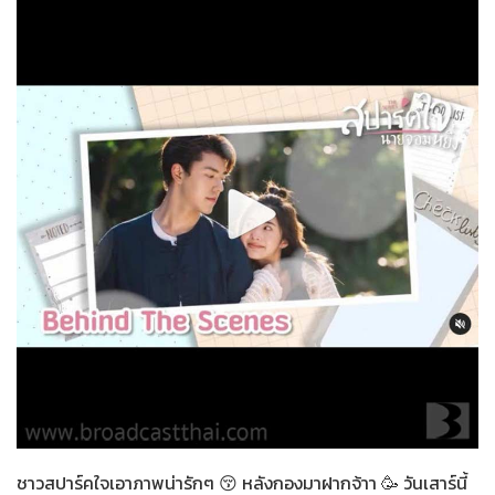
สปาร์คใจนายจอมหยิ่ง
21-12-2563
ชาวสปาร์คใจเอาภาพน่ารักๆ 😚 หลังกองมาฝากจ้าา 🥳 วันเสาร์นี้