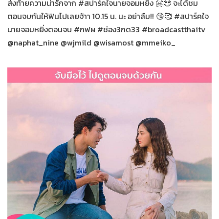
ส่งท้ายความน่ารักจาก #สปาร์คใจนายจอมหยิ่ง 🤗😍 จะได้ชม
ตอนจบกันให้ฟินไปเลยจ้าา 10.15 น. นะ อย่าลืม!! 😘🥰 #สปาร์คใจ
นายจอมหยิ่งตอนจบ #กฟผ #ช่อง3กด33 #broadcastthaitv
@naphat_nine @wjmild @wisamost @mmeiko_