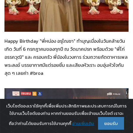
ทั่วไป
08-07-2569
Happy Birthday "พี่หน่อง อรุโณชา" ทำบุญเนื่องในวันคล้ายวัน
เกิด วันที่ 6 กรกฎาคมของทุกปี ณ วัดนาคปรก พร้อมด้วย "พี่ไก่
อรรควุฒิ" และ ครอบครัว พี่น้องในวงการ ร่วมถวายภัตตาหารเพล
พระสงฆ์ บรรยากาศมีแต่รอยยิ้ม และเสียงหัวเราะ อบอุ่นหัวใจกัน
สุด ๆ เลยค่า #broa
เว็บไซต์ของเราใช้คุกกี้เพื่อเพิ่มประสิทธิภาพและประสบการณ์ในการ
ใช้งานเว็บไซต์ของท่าน หากท่านยอมรับเพื่อเข้าชมเว็บไซต์ เราจะ
ถือว่าท่านได้ยอมรับการใช้งานคุกกี้
อ่านเพิ่มเติม
ยอมรับ