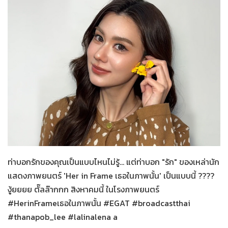
Her in Frame
21-07-2569
ท่าบอกรักของคุณเป็นแบบไหนไม่รู้... แต่ท่าบอก "รัก" ของเหล่านัก
แสดงภาพยนตร์ 'Her in Frame เธอในภาพนั้น' เป็นแบบนี้ ????
งู้ยยยย ตั๊ลล๊ากกก สิงหาคมนี้ ในโรงภาพยนตร์
#HerinFrameเธอในภาพนั้น #EGAT #broadcastthai
#thanapob_lee #lalinalena a