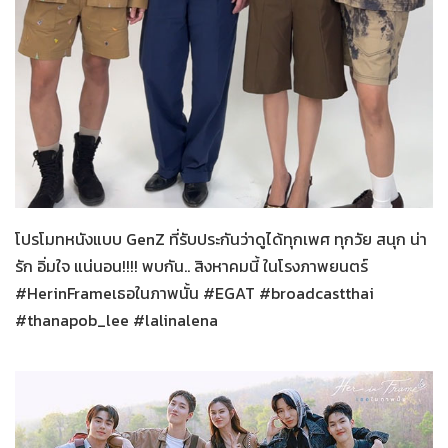
Her in Frame
20-07-2569
โปรโมทหนังแบบ GenZ ที่รับประกันว่าดูได้ทุกเพศ ทุกวัย สนุก น่า
รัก อิ่มใจ แน่นอน!!!! พบกัน.. สิงหาคมนี้ ในโรงภาพยนตร์
#HerinFrameเธอในภาพนั้น #EGAT #broadcastthai
#thanapob_lee #lalinalena