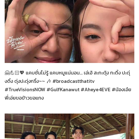
น้องเอ๋ยพี่เอ่ยขอข้าวขอแกง
14-07-2569
🤗💪🏻💖 แคบชั่นไม่รู้ แคบหมูแน่นอน... เอ่เอ้ สะกะดุ้ง กะดิ้ง ปะดุ่
งดิ้ง ดุ่งปะดุ่งกริ้ง~~ 🎶 #broadcastthatitv
#TrueVisionsNOW #GulfKanawut #Aheye4EVE #น้องเอ๋ย
พี่เอ่ยขอข้าวขอแกง