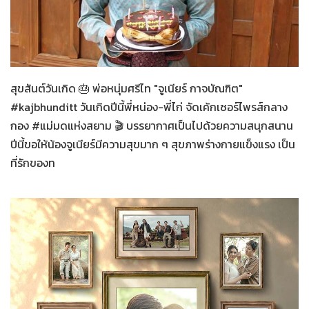
แม่มดแห่งสยาม
13-07-2569
สุขสันต์วันเกิด 🎂 พ่อหนุ่มศรีไท "จูเนียร์ กาจบัณฑิต"
#kajbhunditt วันเกิดปีนี้พี่หน่อง-พี่ไก่ จัดเค้กเซอร์ไพรส์กลาง
กอง #แม่มดแห่งสยาม 🎬 บรรยากาศเป็นไปด้วยความสนุกสนาน
ปีนี้ขอให้น้องจูเนียร์มีความสุขมาก ๆ สุขภาพร่างกายแข็งแรง เป็น
ที่รักของท