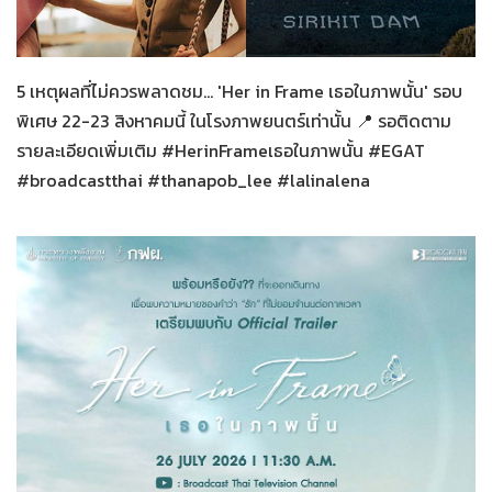
Her in Frame
25-07-2569
5 เหตุผลที่ไม่ควรพลาดชม... 'Her in Frame เธอในภาพนั้น' รอบ
พิเศษ 22-23 สิงหาคมนี้ ในโรงภาพยนตร์เท่านั้น 📍 รอติดตาม
รายละเอียดเพิ่มเติม #HerinFrameเธอในภาพนั้น #EGAT
#broadcastthai #thanapob_lee #lalinalena