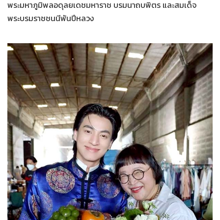
พระมหาภูมิพลอดุลยเดชมหาราช บรมนาถบพิตร และสมเด็จ
พระบรมราชชนนีพันปีหลวง