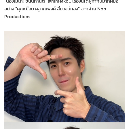
"น้องเมโกะ ชนนิกานต์" #mmeiko_ เรื่องนี้ได้ผู้กำกับมากฝีมือ
อย่าง "คุณณ๊อบ ศฐาณพงศ์ ลิ้มวงษ์ทอง" จากค่าย Nob
Productions