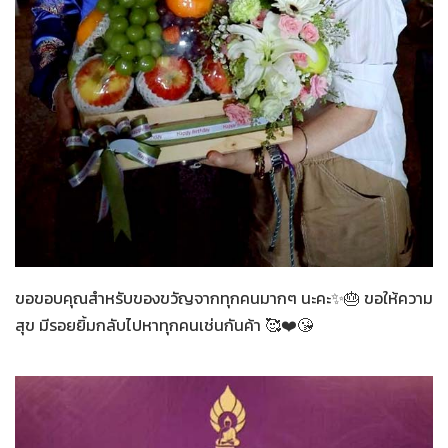
ทั่วไป
09-07-2569
ขอขอบคุณสำหรับของขวัญจากทุกคนมากๆ นะคะ✨🎂 ขอให้ความ
สุข มีรอยยิ้มกลับไปหาทุกคนเช่นกันค้า 🥰❤️😘