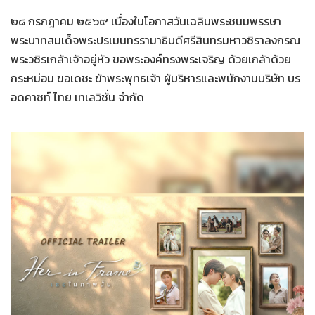
๒๘ กรกฎาคม ๒๕๖๙ เนื่องในโอกาสวันเฉลิมพระชนมพรรษา
พระบาทสมเด็จพระปรเมนทรรามาธิบดีศรีสินทรมหาวชิราลงกรณ
พระวชิรเกล้าเจ้าอยู่หัว ขอพระองค์ทรงพระเจริญ ด้วยเกล้าด้วย
กระหม่อม ขอเดชะ ข้าพระพุทธเจ้า ผู้บริหารและพนักงานบริษัท บร
อดคาซท์ ไทย เทเลวิชั่น จำกัด