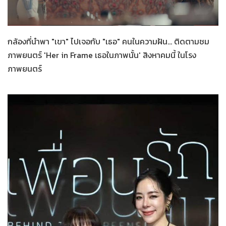
Her in Frame
23-07-2569
กล้องที่นำพา "เขา" ไปเจอกับ "เธอ" คนในความฝัน... ติดตามชม
ภาพยนตร์ 'Her in Frame เธอในภาพนั้น' สิงหาคมนี้ ในโรง
ภาพยนตร์