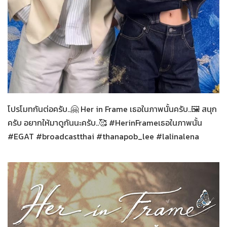
Her in Frame
24-07-2569
โปรโมทกันต่อครับ..🤗 Her in Frame เธอในภาพนั้นครับ..🖼 สนุก
ครับ อยากให้มาดูกันนะครับ..🥰 #HerinFrameเธอในภาพนั้น
#EGAT #broadcastthai #thanapob_lee #lalinalena