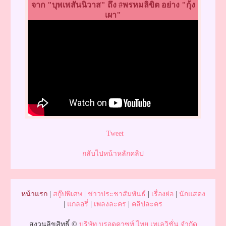
จาก "บุพเพสันนิวาส" ถึง #พรหมลิขิต อย่าง "กุ้ง
เผา"
Tweet
กลับไปหน้าหลักคลิป
หน้าแรก
|
สกู๊ปพิเศษ
|
ข่าวประชาสัมพันธ์
|
เรื่องย่อ
|
นักแสดง
|
แกลอรี่
|
เพลงละคร
|
คลิปละคร
สงวนลิขสิทธิ์ ©
บริษัท บรอดคาซท์ ไทย เทเลวิชั่น จำกัด